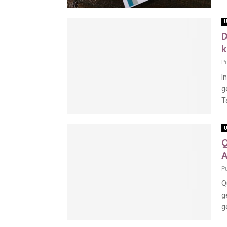
U
D
k
P
I
g
T
U
Q
A
P
Q
g
g