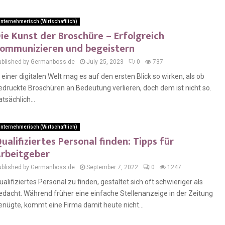
nternehmerisch (Wirtschaftlich)
ie Kunst der Broschüre – Erfolgreich
ommunizieren und begeistern
ublished by Germanboss.de
July 25, 2023
0
737
n einer digitalen Welt mag es auf den ersten Blick so wirken, als ob
edruckte Broschüren an Bedeutung verlieren, doch dem ist nicht so.
atsächlich...
nternehmerisch (Wirtschaftlich)
ualifiziertes Personal finden: Tipps für
rbeitgeber
ublished by Germanboss.de
September 7, 2022
0
1247
ualifiziertes Personal zu finden, gestaltet sich oft schwieriger als
edacht. Während früher eine einfache Stellenanzeige in der Zeitung
enügte, kommt eine Firma damit heute nicht...