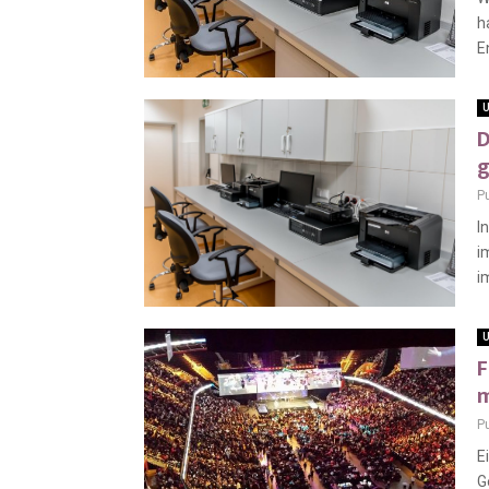
h
E
U
D
g
P
I
i
i
U
F
m
P
E
G