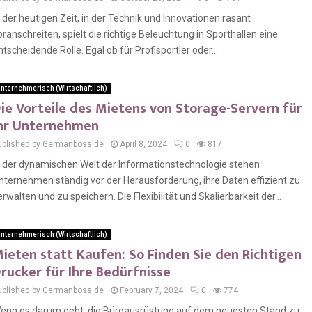
n der heutigen Zeit, in der Technik und Innovationen rasant
oranschreiten, spielt die richtige Beleuchtung in Sporthallen eine
ntscheidende Rolle. Egal ob für Profisportler oder...
nternehmerisch (Wirtschaftlich)
ie Vorteile des Mietens von Storage-Servern für
hr Unternehmen
ublished by Germanboss.de
April 8, 2024
0
817
n der dynamischen Welt der Informationstechnologie stehen
nternehmen ständig vor der Herausforderung, ihre Daten effizient zu
erwalten und zu speichern. Die Flexibilität und Skalierbarkeit der...
nternehmerisch (Wirtschaftlich)
ieten statt Kaufen: So Finden Sie den Richtigen
rucker für Ihre Bedürfnisse
ublished by Germanboss.de
February 7, 2024
0
774
enn es darum geht, die Büroausrüstung auf dem neuesten Stand zu