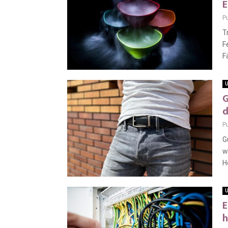
E
P
T
F
F
U
G
d
P
G
w
H
U
E
h