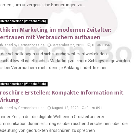
oment, um unvergessliche Erinnerungen zu...
nternehmerisch (Wirtschaftlich)
thik im Marketing im modernen Zeitalter:
ertrauen mit Verbrauchern aufbauen
ublished by Germanboss.de
September 27, 2023
0
1056
n der schnelllebigen und sich ständig weiterentwickelnden
eschäftswelt ist ethisches Marketing zu einem Schlagwort geworden,
as bei Verbrauchern mehr denn je Anklang findet. In einer...
nternehmerisch (Wirtschaftlich)
roschüre Erstellen: Kompakte Information mit
irkung
ublished by Germanboss.de
August 18, 2023
0
891
n einer Zeit, in der die digitale Welt einen Großteil unserer
ommunikation dominiert, mag es überraschend erscheinen, über die
edeutung von gedruckten Broschüren zu sprechen....