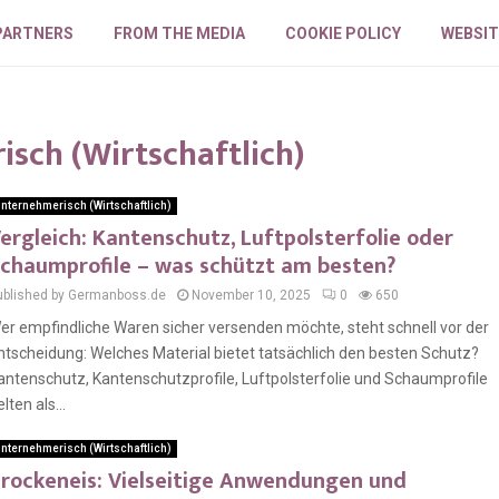
PARTNERS
FROM THE MEDIA
COOKIE POLICY
WEBSIT
sch (Wirtschaftlich)
nternehmerisch (Wirtschaftlich)
ergleich: Kantenschutz, Luftpolsterfolie oder
chaumprofile – was schützt am besten?
ublished by Germanboss.de
November 10, 2025
0
650
er empfindliche Waren sicher versenden möchte, steht schnell vor der
ntscheidung: Welches Material bietet tatsächlich den besten Schutz?
antenschutz, Kantenschutzprofile, Luftpolsterfolie und Schaumprofile
lten als...
nternehmerisch (Wirtschaftlich)
rockeneis: Vielseitige Anwendungen und