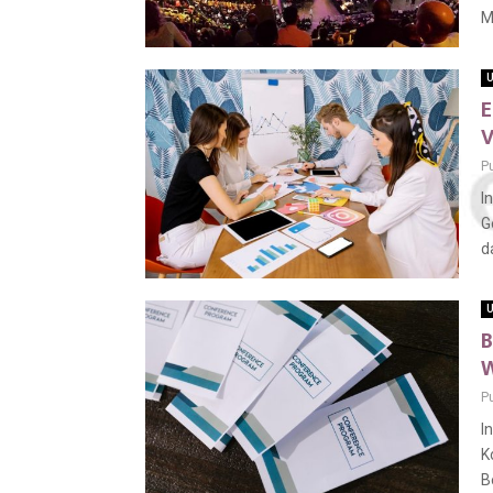
M
U
E
V
P
I
G
d
U
B
W
P
I
K
B