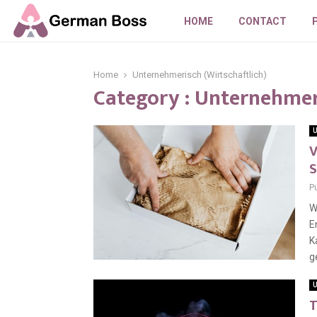
HOME
CONTACT
Home
Unternehmerisch (Wirtschaftlich)
Category : Unternehmeri
U
V
S
P
W
E
K
ge
U
T