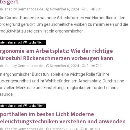
teigert
ublished by Germanboss.de
November 6, 2024
0
731
ie Corona-Pandemie hat neue Arbeitsformen wie Homeoffice in den
ordergrund gerückt. Um gesundheitliche Risiken zu minimieren und die
roduktivität zu steigern, ist ein ergonomischer...
nternehmerisch (Wirtschaftlich)
rgonomie am Arbeitsplatz: Wie der richtige
ürostuhl Rückenschmerzen vorbeugen kann
ublished by Germanboss.de
November 6, 2024
0
711
in ergonomischer Bürostuhl spielt eine wichtige Rolle für Ihre
ückengesundheit und Ihr Wohlbefinden am Arbeitsplatz. Durch seine
peziellen Merkmale und Einstellungsmöglichkeiten fördert er eine
esunde...
nternehmerisch (Wirtschaftlich)
porthallen im besten Licht Moderne
eleuchtungstechniken verstehen und anwenden
ublished by Germanboss.de
October 26, 2024
0
761