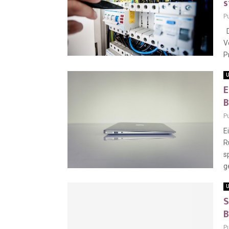
s
P
D
V
P
U
E
B
P
E
R
s
g
U
S
B
P