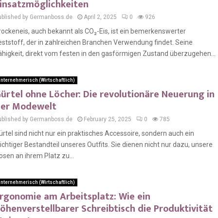
insatzmöglichkeiten
ublished by Germanboss.de
April 2, 2025
0
926
rockeneis, auch bekannt als CO₂-Eis, ist ein bemerkenswerter
eststoff, der in zahlreichen Branchen Verwendung findet. Seine
ähigkeit, direkt vom festen in den gasförmigen Zustand überzugehen...
nternehmerisch (Wirtschaftlich)
ürtel ohne Löcher: Die revolutionäre Neuerung in
er Modewelt
ublished by Germanboss.de
February 25, 2025
0
785
ürtel sind nicht nur ein praktisches Accessoire, sondern auch ein
ichtiger Bestandteil unseres Outfits. Sie dienen nicht nur dazu, unsere
osen an ihrem Platz zu...
nternehmerisch (Wirtschaftlich)
rgonomie am Arbeitsplatz: Wie ein
öhenverstellbarer Schreibtisch die Produktivität