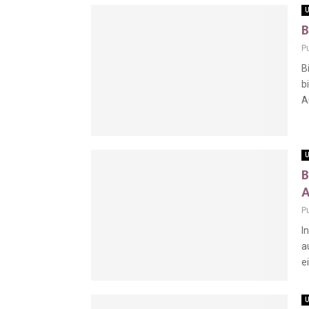
U
B
P
B
b
A
U
B
A
P
I
a
e
U