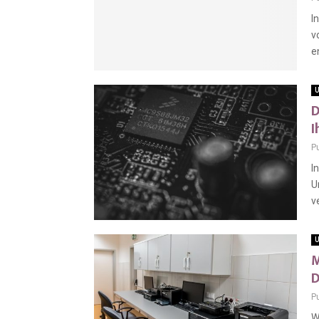
I
v
e
U
D
I
P
I
U
v
U
M
D
P
W