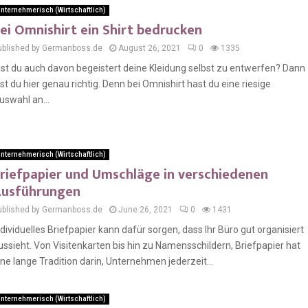
nternehmerisch (Wirtschaftlich)
ei Omnishirt ein Shirt bedrucken
ublished by Germanboss.de
August 26, 2021
0
1335
ist du auch davon begeistert deine Kleidung selbst zu entwerfen? Dann
ist du hier genau richtig. Denn bei Omnishirt hast du eine riesige
uswahl an...
nternehmerisch (Wirtschaftlich)
riefpapier und Umschläge in verschiedenen
usführungen
ublished by Germanboss.de
June 26, 2021
0
1431
ndividuelles Briefpapier kann dafür sorgen, dass Ihr Büro gut organisiert
ussieht. Von Visitenkarten bis hin zu Namensschildern, Briefpapier hat
ine lange Tradition darin, Unternehmen jederzeit...
nternehmerisch (Wirtschaftlich)