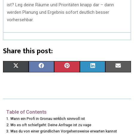
ist? Leg deine Räume und Prioritäten knapp dar – dann
werden Planung und Ergebnis sofort deutlich besser
vorhersehbar.
Share this post:
X
F
P
L
E
(
A
I
I
M
T
C
N
N
A
W
E
T
K
I
I
B
E
E
L
Table of Contents
Wann ein Profi in Gronau wirklich sinnvoll ist
T
O
R
D
Wo es oft schiefgeht: Deine Anfrage ist zu vage
Was du von einer gründlichen Vorgehensweise erwarten kannst
T
O
E
I