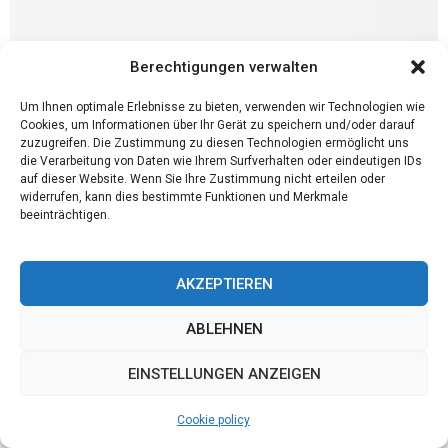
Berechtigungen verwalten
Um Ihnen optimale Erlebnisse zu bieten, verwenden wir Technologien wie
Cookies, um Informationen über Ihr Gerät zu speichern und/oder darauf
zuzugreifen. Die Zustimmung zu diesen Technologien ermöglicht uns
die Verarbeitung von Daten wie Ihrem Surfverhalten oder eindeutigen IDs
auf dieser Website. Wenn Sie Ihre Zustimmung nicht erteilen oder
Haus und Garten
widerrufen, kann dies bestimmte Funktionen und Merkmale
Halteverbotsschilder in München – brauchbarer
beeinträchtigen.
als man denkt
Geparkte Fahrzeuge – der Albtraum bei den meisten Umzügen. Es
AKZEPTIEREN
fängt schon bei der Parkplatzsuche für den Umzugswagen an – die
Straße ist meistens voller...
ABLEHNEN
EINSTELLUNGEN ANZEIGEN
Cookie policy