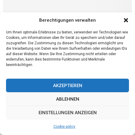
Berechtigungen verwalten
Um Ihnen optimale Erlebnisse zu bieten, verwenden wir Technologien wie
Cookies, um Informationen über Ihr Gerät zu speichern und/oder darauf
zuzugreifen. Die Zustimmung zu diesen Technologien ermöglicht uns
die Verarbeitung von Daten wie Ihrem Surfverhalten oder eindeutigen IDs
auf dieser Website. Wenn Sie Ihre Zustimmung nicht erteilen oder
widerrufen, kann dies bestimmte Funktionen und Merkmale
Angebote
beeinträchtigen.
So finden Sie den passenden Sitzbezug für Ihr
Auto
AKZEPTIEREN
Ein guter Sitzbezug kann nicht nur das Aussehen Ihres Autos
verbessern, sondern auch den Komfort und die Haltbarkeit Ihrer
ABLEHNEN
Sitze erhöhen. Die Auswahl des passenden...
EINSTELLUNGEN ANZEIGEN
Cookie policy