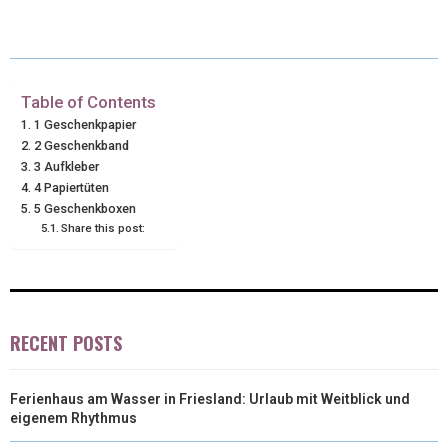
T
C
N
N
A
W
E
T
K
I
I
B
E
E
L
Table of Contents
1 Geschenkpapier
T
O
R
D
2 Geschenkband
3 Aufkleber
T
O
E
I
4 Papiertüten
E
K
S
N
5 Geschenkboxen
Share this post:
R
T
)
RECENT POSTS
Ferienhaus am Wasser in Friesland: Urlaub mit Weitblick und
eigenem Rhythmus