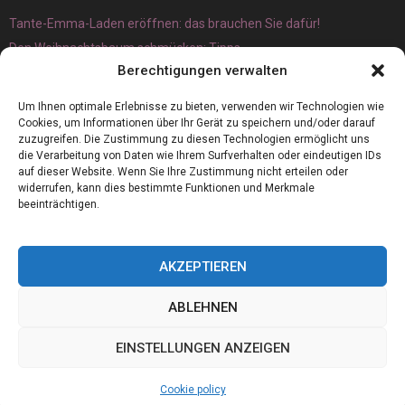
Tante-Emma-Laden eröffnen: das brauchen Sie dafür!
Den Weihnachtsbaum schmücken: Tipps
Berechtigungen verwalten
Um Ihnen optimale Erlebnisse zu bieten, verwenden wir Technologien wie
Cookies, um Informationen über Ihr Gerät zu speichern und/oder darauf
zuzugreifen. Die Zustimmung zu diesen Technologien ermöglicht uns
die Verarbeitung von Daten wie Ihrem Surfverhalten oder eindeutigen IDs
auf dieser Website. Wenn Sie Ihre Zustimmung nicht erteilen oder
widerrufen, kann dies bestimmte Funktionen und Merkmale
beeinträchtigen.
AKZEPTIEREN
ABLEHNEN
@2023 - www.Germanboss.de. All Right Reserved.
EINSTELLUNGEN ANZEIGEN
Home
Cookie policy (EU)
Our authors
Partners
Website index
Cookie policy
Contact