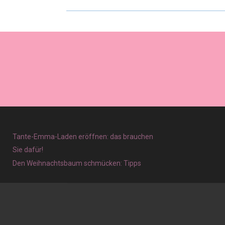
Tante-Emma-Laden eröffnen: das brauchen
Sie dafür!
Den Weihnachtsbaum schmücken: Tipps