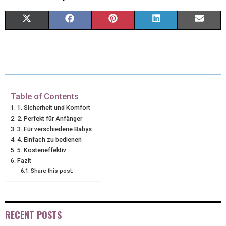
X
F
P
L
E
(
A
I
I
M
T
C
N
N
A
W
E
T
K
I
I
B
E
E
L
Table of Contents
1. Sicherheit und Komfort
T
O
R
D
2. Perfekt für Anfänger
3. Für verschiedene Babys
T
O
E
I
4. Einfach zu bedienen
E
K
S
N
5. Kosteneffektiv
Fazit
R
T
Share this post:
)
RECENT POSTS