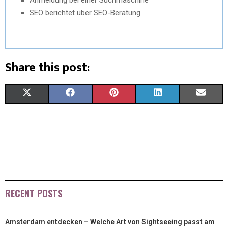
SEO berichtet über SEO-Beratung.
Share this post:
X
F
P
L
E
(
A
I
I
M
T
C
N
N
A
W
E
T
K
I
I
B
E
E
L
T
O
R
D
RECENT POSTS
T
O
E
I
Amsterdam entdecken – Welche Art von Sightseeing passt am
E
K
S
N