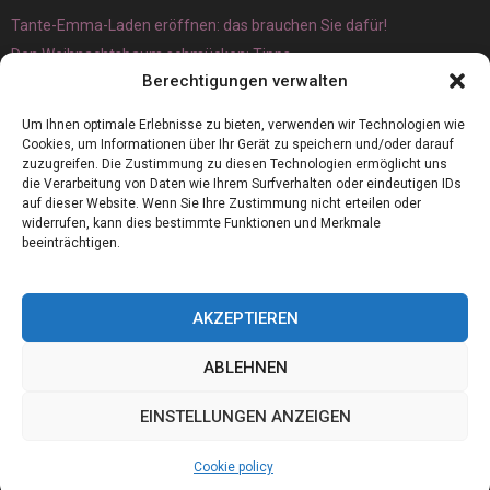
Tante-Emma-Laden eröffnen: das brauchen Sie dafür!
Den Weihnachtsbaum schmücken: Tipps
Berechtigungen verwalten
Um Ihnen optimale Erlebnisse zu bieten, verwenden wir Technologien wie
Cookies, um Informationen über Ihr Gerät zu speichern und/oder darauf
zuzugreifen. Die Zustimmung zu diesen Technologien ermöglicht uns
die Verarbeitung von Daten wie Ihrem Surfverhalten oder eindeutigen IDs
auf dieser Website. Wenn Sie Ihre Zustimmung nicht erteilen oder
widerrufen, kann dies bestimmte Funktionen und Merkmale
beeinträchtigen.
AKZEPTIEREN
ABLEHNEN
@2023 - www.Germanboss.de. All Right Reserved.
EINSTELLUNGEN ANZEIGEN
Home
Cookie policy (EU)
Our authors
Partners
Website index
Cookie policy
Contact