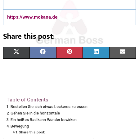
https://www.mokana.de
Share this post:
X
F
P
L
E
(
A
I
I
M
T
C
N
N
A
W
E
T
K
I
I
B
E
E
L
Table of Contents
Bestellen Sie sich etwas Leckeres zu essen
T
O
R
D
Gehen Sie in die horizontale
Ein heißes Bad kann Wunder bewirken
T
O
E
I
Bewegung
E
K
S
N
Share this post: