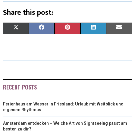
Share this post:
X
F
P
L
E
(
A
I
I
M
T
C
N
N
A
W
E
T
K
I
I
B
E
E
L
T
O
R
D
RECENT POSTS
T
O
E
I
Ferienhaus am Wasser in Friesland: Urlaub mit Weitblick und
E
K
S
N
eigenem Rhythmus
R
T
Amsterdam entdecken – Welche Art von Sightseeing passt am
)
besten zu dir?