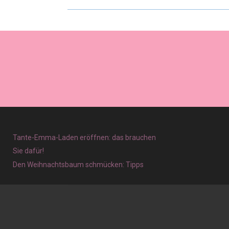
Tante-Emma-Laden eröffnen: das brauchen
Sie dafür!
Den Weihnachtsbaum schmücken: Tipps