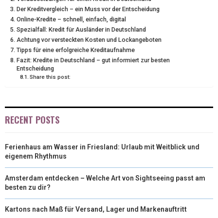
Der Kreditvergleich – ein Muss vor der Entscheidung
T
O
E
I
Online-Kredite – schnell, einfach, digital
E
K
S
N
Spezialfall: Kredit für Ausländer in Deutschland
Achtung vor versteckten Kosten und Lockangeboten
R
T
Tipps für eine erfolgreiche Kreditaufnahme
Fazit: Kredite in Deutschland – gut informiert zur besten
)
Entscheidung
Share this post:
RECENT POSTS
Ferienhaus am Wasser in Friesland: Urlaub mit Weitblick und
eigenem Rhythmus
Amsterdam entdecken – Welche Art von Sightseeing passt am
besten zu dir?
Kartons nach Maß für Versand, Lager und Markenauftritt