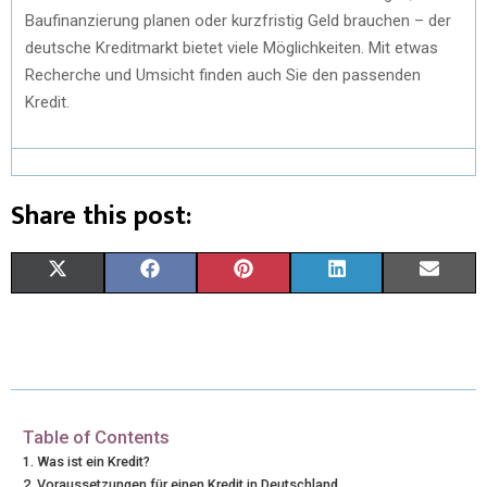
Baufinanzierung planen oder kurzfristig Geld brauchen – der
deutsche Kreditmarkt bietet viele Möglichkeiten. Mit etwas
Recherche und Umsicht finden auch Sie den passenden
Kredit.
Share this post:
X
F
P
L
E
(
A
I
I
M
T
C
N
N
A
W
E
T
K
I
I
B
E
E
L
Table of Contents
Was ist ein Kredit?
T
O
R
D
Voraussetzungen für einen Kredit in Deutschland