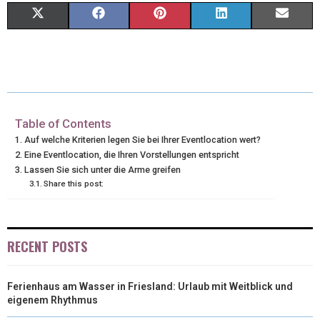
X
F
P
L
E
(
A
I
I
M
T
C
N
N
A
W
E
T
K
I
I
B
E
E
L
Table of Contents
Auf welche Kriterien legen Sie bei Ihrer Eventlocation wert?
T
O
R
D
Eine Eventlocation, die Ihren Vorstellungen entspricht
Lassen Sie sich unter die Arme greifen
T
O
E
I
Share this post:
E
K
S
N
R
T
RECENT POSTS
)
Ferienhaus am Wasser in Friesland: Urlaub mit Weitblick und
eigenem Rhythmus