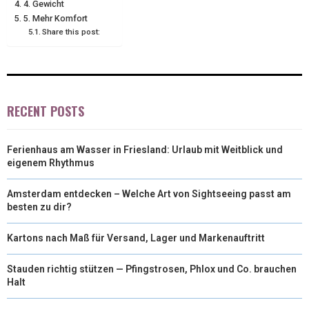
4. Gewicht
E
K
S
N
5. Mehr Komfort
Share this post:
R
T
)
RECENT POSTS
Ferienhaus am Wasser in Friesland: Urlaub mit Weitblick und
eigenem Rhythmus
Amsterdam entdecken – Welche Art von Sightseeing passt am
besten zu dir?
Kartons nach Maß für Versand, Lager und Markenauftritt
Stauden richtig stützen — Pfingstrosen, Phlox und Co. brauchen
Halt