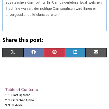
zusätzlichen Komfort für Ihr Campingerlebnis. Egal, welchen
Tisch Sie wählen, der richtige Campingtisch wird Ihnen ein
unvergessliches Erlebnis bereiten!
Share this post:
X
F
P
L
E
(
A
I
I
M
T
C
N
N
A
W
E
T
K
I
I
B
E
E
L
Table of Contents
1. Platz sparend
T
O
R
D
2. Einfacher Aufbau
3. Stabilität
T
O
E
I