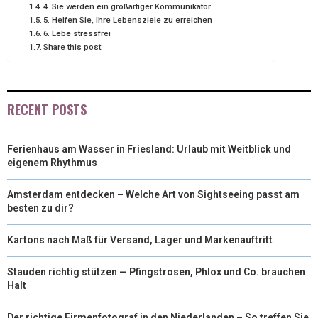
4. Sie werden ein großartiger Kommunikator
E
K
S
N
5. Helfen Sie, Ihre Lebensziele zu erreichen
R
T
6. Lebe stressfrei
Share this post:
)
RECENT POSTS
Ferienhaus am Wasser in Friesland: Urlaub mit Weitblick und
eigenem Rhythmus
Amsterdam entdecken – Welche Art von Sightseeing passt am
besten zu dir?
Kartons nach Maß für Versand, Lager und Markenauftritt
Stauden richtig stützen — Pfingstrosen, Phlox und Co. brauchen
Halt
Der richtige Firmenfotograf in den Niederlanden – So treffen Sie