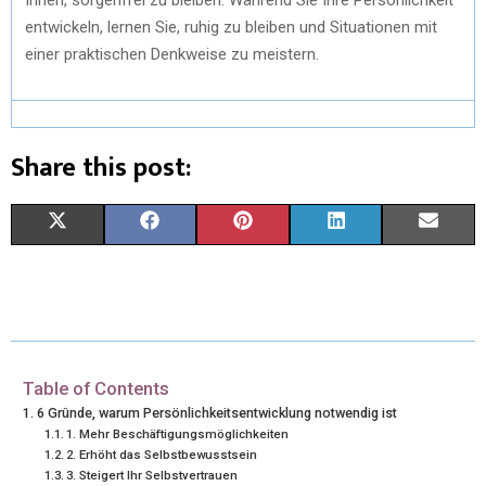
entwickeln, lernen Sie, ruhig zu bleiben und Situationen mit
einer praktischen Denkweise zu meistern.
Share this post:
X
F
P
L
E
(
A
I
I
M
T
C
N
N
A
W
E
T
K
I
I
B
E
E
L
Table of Contents
6 Gründe, warum Persönlichkeitsentwicklung notwendig ist
T
O
R
D
1. Mehr Beschäftigungsmöglichkeiten
2. Erhöht das Selbstbewusstsein
T
O
E
I
3. Steigert Ihr Selbstvertrauen