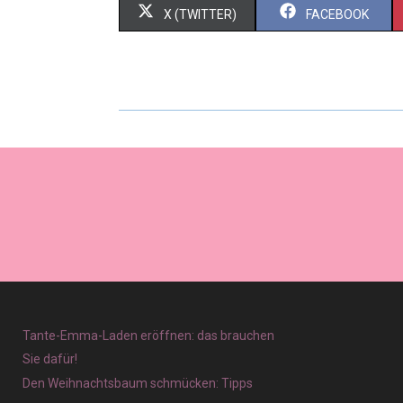
X (TWITTER)
FACEBOOK
Tante-Emma-Laden eröffnen: das brauchen
Sie dafür!
Den Weihnachtsbaum schmücken: Tipps