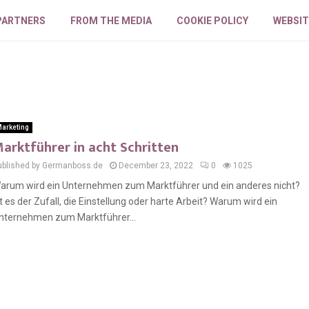
PARTNERS
FROM THE MEDIA
COOKIE POLICY
WEBSIT
arketing
arktführer in acht Schritten
ublished by Germanboss.de
December 23, 2022
0
1025
arum wird ein Unternehmen zum Marktführer und ein anderes nicht?
st es der Zufall, die Einstellung oder harte Arbeit? Warum wird ein
nternehmen zum Marktführer...