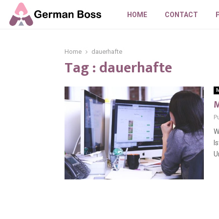
HOME
CONTACT
Home
dauerhafte
Tag : dauerhafte
M
M
P
W
I
U