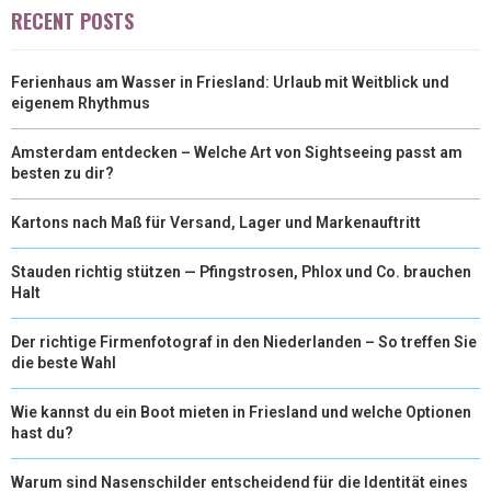
T
O
R
D
RECENT POSTS
T
O
E
I
Ferienhaus am Wasser in Friesland: Urlaub mit Weitblick und
E
K
S
N
eigenem Rhythmus
R
T
Amsterdam entdecken – Welche Art von Sightseeing passt am
)
besten zu dir?
Kartons nach Maß für Versand, Lager und Markenauftritt
Stauden richtig stützen — Pfingstrosen, Phlox und Co. brauchen
Halt
Der richtige Firmenfotograf in den Niederlanden – So treffen Sie
die beste Wahl
Wie kannst du ein Boot mieten in Friesland und welche Optionen
hast du?
Warum sind Nasenschilder entscheidend für die Identität eines