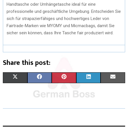
Handtasche oder Umhängetasche ideal für eine
professionelle und geschäftliche Umgebung. Entscheiden Sie
sich für strapazierfähiges und hochwertiges Leder von
Fairtrade-Marken wie MYOMY und Micmacbags, damit Sie
sicher sein können, dass Ihre Tasche fair produziert wird.
Share this post:
X
F
P
L
E
(
A
I
I
M
T
C
N
N
A
W
E
T
K
I
I
B
E
E
L