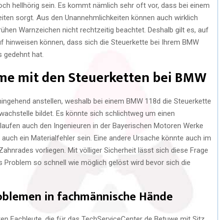
ch hellhörig sein. Es kommt nämlich sehr oft vor, dass bei einem
iten sorgt. Aus den Unannehmlichkeiten können auch wirklich
hen Warnzeichen nicht rechtzeitig beachtet. Deshalb gilt es, auf
uf hinweisen können, dass sich die Steuerkette bei Ihrem BMW
 gedehnt hat.
eme mit den Steuerketten bei BMW
ingehend anstellen, weshalb bei einem BMW 118d die Steuerkette
wachstelle bildet. Es könnte sich schlichtweg um einen
erlaufen auch den Ingenieuren in der Bayerischen Motoren Werke
auch ein Materialfehler sein. Eine andere Ursache könnte auch im
hnrades vorliegen. Mit völliger Sicherheit lässt sich diese Frage
das Problem so schnell wie möglich gelöst wird bevor sich die
roblemen in fachmännische Hände
en Fachleute, die für das TechServiceCenter de Betuwe mit Sitz