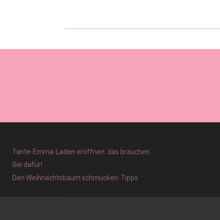
Tante-Emma-Laden eröffnen: das brauchen
Sie dafür!
Den Weihnachtsbaum schmücken: Tipps