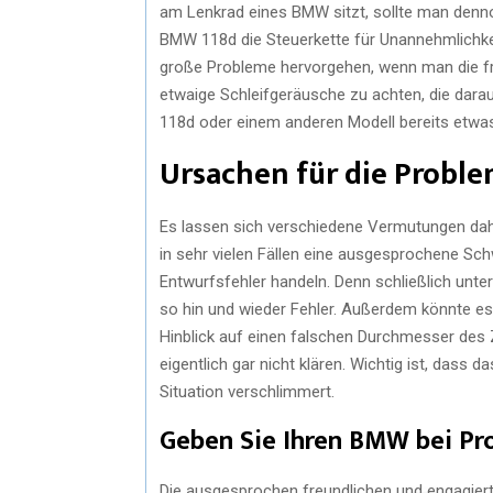
am Lenkrad eines BMW sitzt, sollte man denno
BMW 118d die Steuerkette für Unannehmlichke
große Probleme hervorgehen, wenn man die frü
etwaige Schleifgeräusche zu achten, die dara
118d oder einem anderen Modell bereits etwas
Ursachen für die Probl
Es lassen sich verschiedene Vermutungen dah
in sehr vielen Fällen eine ausgesprochene Sch
Entwurfsfehler handeln. Denn schließlich unt
so hin und wieder Fehler. Außerdem könnte es 
Hinblick auf einen falschen Durchmesser des Za
eigentlich gar nicht klären. Wichtig ist, dass 
Situation verschlimmert.
Geben Sie Ihren BMW bei P
Die ausgesprochen freundlichen und engagiert