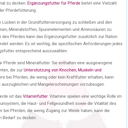
mal zu decken.
Ergänzungsfutter für Pferde
bietet eine Vielzahl
 der Pferdefütterung.
die Lücken in der Grundfutterversorgung zu schließen und den
minen, Mineralstoffen, Spurenelementen und Aminosäuren zu
en des Pferdes kann das Ergänzungsfutter zusätzlich zur Ration
ndet werden. Es ist wichtig, die spezifischen Anforderungen jedes
gsfutter entsprechend auszuwählen.
ür Pferde sind Mineralfutter. Sie enthalten eine ausgewogene
ten, die zur
Unterstützung von Knochen, Muskeln und
e bei Pferden, die wenig oder kein Kraftfutter erhalten, kann
ite auszugleichen und Mangelerscheinungen vorzubeugen.
ferde ist das
Vitaminfutter
. Vitamine spielen eine wichtige Rolle im
nsystem, die Haut- und Fellgesundheit sowie die Vitalität des
 bei Pferden, die wenig Zugang zur Weide haben, kann die
en Bedarf zu decken.