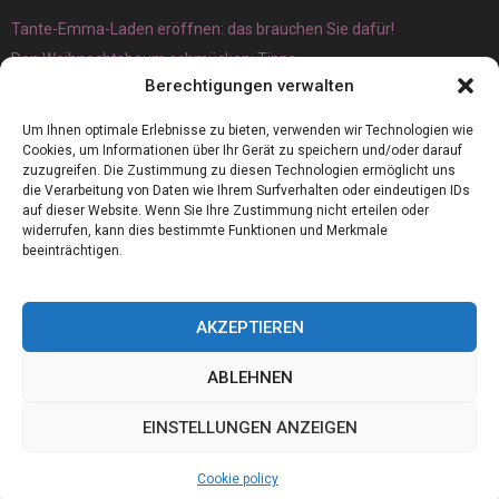
Tante-Emma-Laden eröffnen: das brauchen Sie dafür!
Den Weihnachtsbaum schmücken: Tipps
Berechtigungen verwalten
Um Ihnen optimale Erlebnisse zu bieten, verwenden wir Technologien wie
Cookies, um Informationen über Ihr Gerät zu speichern und/oder darauf
zuzugreifen. Die Zustimmung zu diesen Technologien ermöglicht uns
die Verarbeitung von Daten wie Ihrem Surfverhalten oder eindeutigen IDs
auf dieser Website. Wenn Sie Ihre Zustimmung nicht erteilen oder
widerrufen, kann dies bestimmte Funktionen und Merkmale
beeinträchtigen.
AKZEPTIEREN
ABLEHNEN
@2023 - www.Germanboss.de. All Right Reserved.
EINSTELLUNGEN ANZEIGEN
Home
Cookie policy (EU)
Our authors
Partners
Website index
Cookie policy
Contact