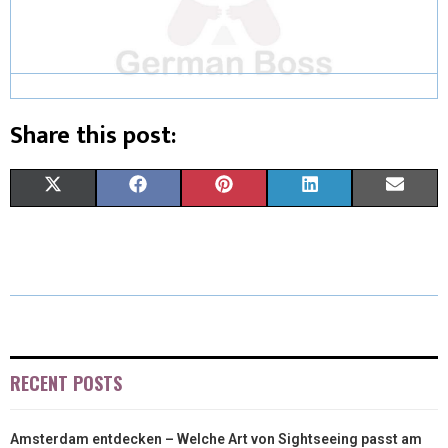
Share this post:
X
F
P
L
E
(
A
I
I
M
T
C
N
N
A
W
E
T
K
I
I
B
E
E
L
T
O
R
D
RECENT POSTS
T
O
E
I
Amsterdam entdecken – Welche Art von Sightseeing passt am
E
K
S
N