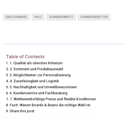
(
A
I
I
M
T
C
N
N
A
GROSSHANDEL
HOLZ
SCHNEIDEBRETT
SCHNEIDEBRETTER
W
E
T
K
I
I
B
E
E
L
T
O
R
D
T
O
E
I
Table of Contents
1. Qualität als oberstes Kriterium
E
K
S
N
2. Sortiment und Produktauswahl
3. Möglichkeiten zur Personalisierung
R
T
4. Zuverlässigkeit und Logistik
)
5. Nachhaltigkeit und Umweltbewusstsein
6. Kundenservice und Fachberatung
7. Wettbewerbsfähige Preise und flexible Konditionen
Fazit: Warum Boards & Beans die richtige Wahl ist
Share this post: