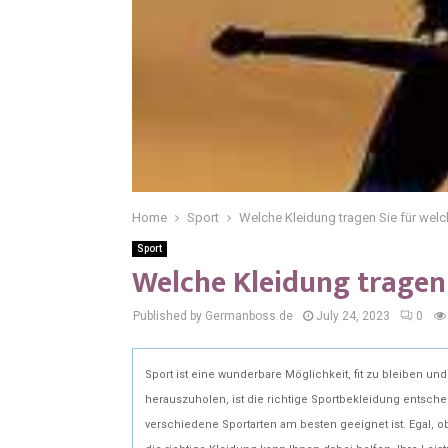
Home
Sport
Welche Kleidung tragen Sie für wel
Sport
Welche Kleidung tragen
Published by Germanboss.de
July 24, 2023
0
Sport ist eine wunderbare Möglichkeit, fit zu bleiben 
herauszuholen, ist die richtige Sportbekleidung entsche
verschiedene Sportarten am besten geeignet ist. Egal, o