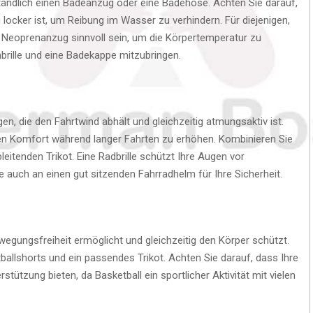
ändlich einen Badeanzug oder eine Badehose. Achten Sie darauf,
locker ist, um Reibung im Wasser zu verhindern. Für diejenigen,
 Neoprenanzug sinnvoll sein, um die Körpertemperatur zu
brille und eine Badekappe mitzubringen.
en, die den Fahrtwind abhält und gleichzeitig atmungsaktiv ist.
en Komfort während langer Fahrten zu erhöhen. Kombinieren Sie
leitenden Trikot. Eine Radbrille schützt Ihre Augen vor
 auch an einen gut sitzenden Fahrradhelm für Ihre Sicherheit.
ewegungsfreiheit ermöglicht und gleichzeitig den Körper schützt.
ballshorts und ein passendes Trikot. Achten Sie darauf, dass Ihre
tützung bieten, da Basketball ein sportlicher Aktivität mit vielen