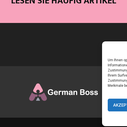
LESEN SIE HÄUFIG ARTIKEL
Um Ihnen op
Informatione
Zustimmung 
Ihrem Surfve
Zustimmung 
Merkmale be
AKZEP
Home