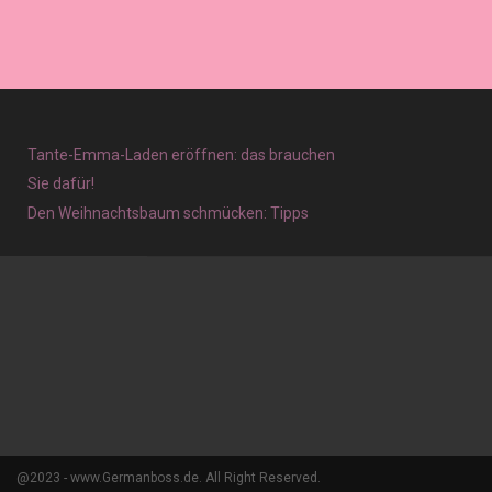
Tante-Emma-Laden eröffnen: das brauchen
Sie dafür!
Den Weihnachtsbaum schmücken: Tipps
@2023 - www.Germanboss.de. All Right Reserved.