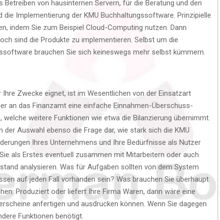
Betreiben von hausinternen Servern, für die Beratung und den
d die Implementierung der KMU Buchhaltungssoftware. Prinzipielle
den, indem Sie zum Beispiel Cloud-Computing nutzen. Dann
och sind die Produkte zu implementieren. Selbst um die
gssoftware brauchen Sie sich keineswegs mehr selbst kümmern.
Ihre Zwecke eignet, ist im Wesentlichen von der Einsatzart
lcher an das Finanzamt eine einfache Einnahmen-Überschuss-
, welche weitere Funktionen wie etwa die Bilanzierung übernimmt.
um der Auswahl ebenso die Frage dar, wie stark sich die KMU
rderungen Ihres Unternehmens und Ihre Bedürfnisse als Nutzer
 Sie als Erstes eventuell zusammen mit Mitarbeitern oder auch
stand analysieren. Was für Aufgaben sollten von dem System
n auf jeden Fall vorhanden sein? Was brauchen Sie überhaupt
hen: Produziert oder liefert Ihre Firma Waren, dann wäre eine
ferscheine anfertigen und ausdrucken können. Wenn Sie dagegen
ndere Funktionen benötigt.