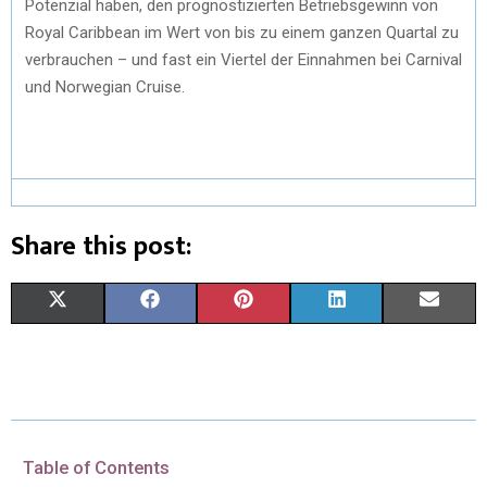
Potenzial haben, den prognostizierten Betriebsgewinn von
Royal Caribbean im Wert von bis zu einem ganzen Quartal zu
verbrauchen – und fast ein Viertel der Einnahmen bei Carnival
und Norwegian Cruise.
Share this post:
X
F
P
L
E
(
A
I
I
M
T
C
N
N
A
W
E
T
K
I
I
B
E
E
L
Table of Contents