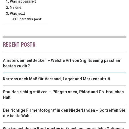
Was ist passiert
T
O
R
D
Na und
Was jetzt
T
O
E
I
Share this post:
E
K
S
N
R
T
RECENT POSTS
)
Amsterdam entdecken – Welche Art von Sightseeing passt am
besten zu dir?
Kartons nach Maß für Versand, Lager und Markenauftritt
Stauden richtig stützen — Pfingstrosen, Phlox und Co. brauchen
Halt
Der richtige Firmenfotograf in den Niederlanden – So treffen Sie
die beste Wahl
Wie kannst du ein Boot mieten in Friesland und welche Optionen