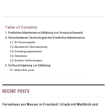
W
E
T
K
I
I
B
E
E
L
T
O
R
D
T
O
E
I
Table of Contents
Predictive Maintenance Erklärung von Vorausschauend
E
K
S
N
Verschiedenen Technologien bei Predictive Maintenance
IR-Thermografie
R
T
Akustische Überwachung
Schwingungsanalyse
)
Ölanalyse
Andere Technologien
Schlussfolgerung zur Erklärung:
Share this post:
RECENT POSTS
Ferienhaus am Wasser in Friesland: Urlaub mit Weitblick und