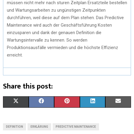
müssen nicht mehr nach sturen Zeitplan Ersatzteile bestellen
und Wartungsarbeiten zu ungünstigen Zeitpunkten
durchführen, weil diese auf dem Plan stehen. Das Predictive
Maintenance wird auch der Geschäftsführung Kosten
einzusparen und dank der genauen Definition die
Wartungsintervalle zu kennen. So werden
Produktionsausfälle vermieden und die höchste Effizienz
erreicht.
Share this post:
X
F
P
L
E
(
A
I
I
M
T
C
N
N
A
DEFINITION
ERKLÄRUNG
PREDICTIVE MAINTENANCE