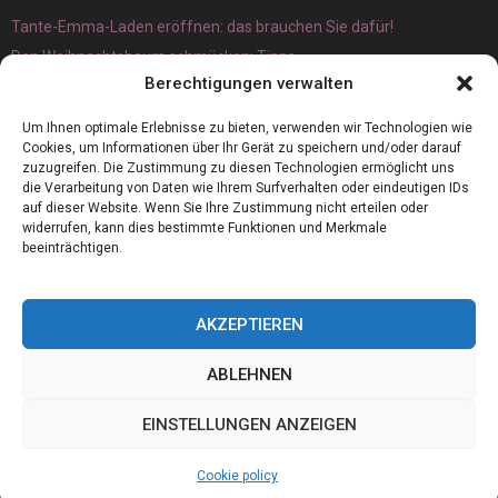
Tante-Emma-Laden eröffnen: das brauchen Sie dafür!
Den Weihnachtsbaum schmücken: Tipps
Berechtigungen verwalten
Um Ihnen optimale Erlebnisse zu bieten, verwenden wir Technologien wie
Cookies, um Informationen über Ihr Gerät zu speichern und/oder darauf
zuzugreifen. Die Zustimmung zu diesen Technologien ermöglicht uns
die Verarbeitung von Daten wie Ihrem Surfverhalten oder eindeutigen IDs
auf dieser Website. Wenn Sie Ihre Zustimmung nicht erteilen oder
widerrufen, kann dies bestimmte Funktionen und Merkmale
beeinträchtigen.
AKZEPTIEREN
ABLEHNEN
@2023 - www.Germanboss.de. All Right Reserved.
EINSTELLUNGEN ANZEIGEN
Home
Cookie policy (EU)
Our authors
Partners
Website index
Cookie policy
Contact