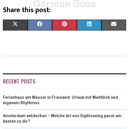
Share this post:
X
F
P
L
E
(
A
I
I
M
T
C
N
N
A
W
E
T
K
I
I
B
E
E
L
T
O
R
D
RECENT POSTS
T
O
E
I
Ferienhaus am Wasser in Friesland: Urlaub mit Weitblick und
E
K
S
N
eigenem Rhythmus
R
T
Amsterdam entdecken – Welche Art von Sightseeing passt am
)
besten zu dir?