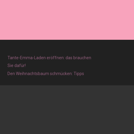
Tante-Emma-Laden eröffnen: das brauchen
Sie dafür!
Den Weihnachtsbaum schmücken: Tipps