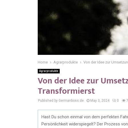
Home
Agrarprodukte
Von der Idee zur Umsetzun
Agrarprodukte
Von der Idee zur Umset
Transformierst
Published by Germanboss.de
May 3, 2024
0
Hast Du schon einmal von dem perfekten Fahrz
Persönlichkeit widerspiegelt? Der Prozess von