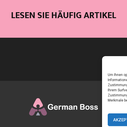
LESEN SIE HÄUFIG ARTIKEL
Um Ihnen op
Informatione
Zustimmung 
Ihrem Surfve
Zustimmung 
Merkmale be
AKZEP