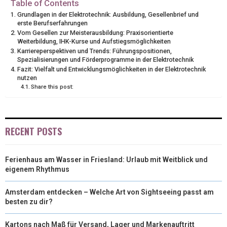
Table of Contents
Grundlagen in der Elektrotechnik: Ausbildung, Gesellenbrief und
T
O
R
D
erste Berufserfahrungen
Vom Gesellen zur Meisterausbildung: Praxisorientierte
T
O
E
I
Weiterbildung, IHK-Kurse und Aufstiegsmöglichkeiten
Karriereperspektiven und Trends: Führungspositionen,
E
K
S
N
Spezialisierungen und Förderprogramme in der Elektrotechnik
Fazit: Vielfalt und Entwicklungsmöglichkeiten in der Elektrotechnik
R
T
nutzen
Share this post:
)
RECENT POSTS
Ferienhaus am Wasser in Friesland: Urlaub mit Weitblick und
eigenem Rhythmus
Amsterdam entdecken – Welche Art von Sightseeing passt am
besten zu dir?
Kartons nach Maß für Versand, Lager und Markenauftritt