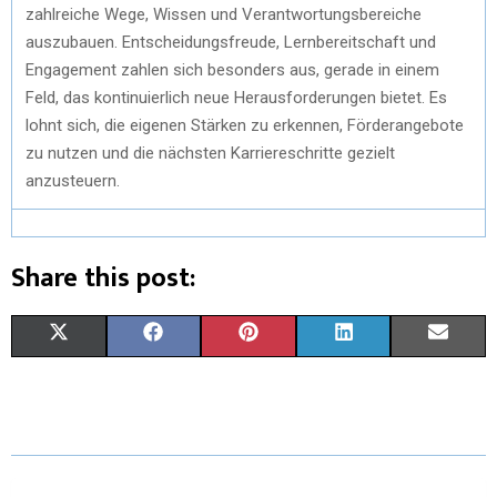
zahlreiche Wege, Wissen und Verantwortungsbereiche
auszubauen. Entscheidungsfreude, Lernbereitschaft und
Engagement zahlen sich besonders aus, gerade in einem
Feld, das kontinuierlich neue Herausforderungen bietet. Es
lohnt sich, die eigenen Stärken zu erkennen, Förderangebote
zu nutzen und die nächsten Karriereschritte gezielt
anzusteuern.
Share this post:
X
F
P
L
E
(
A
I
I
M
T
C
N
N
A
W
E
T
K
I
I
B
E
E
L