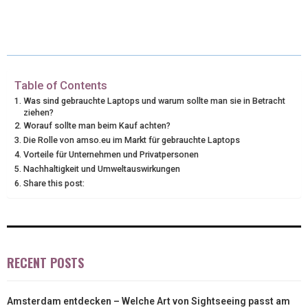
(
A
I
I
M
T
C
N
N
A
W
E
T
K
I
I
B
E
E
L
Table of Contents
Was sind gebrauchte Laptops und warum sollte man sie in Betracht
T
O
R
D
ziehen?
Worauf sollte man beim Kauf achten?
T
O
E
I
Die Rolle von amso.eu im Markt für gebrauchte Laptops
Vorteile für Unternehmen und Privatpersonen
E
K
S
N
Nachhaltigkeit und Umweltauswirkungen
R
T
Share this post:
)
RECENT POSTS
Amsterdam entdecken – Welche Art von Sightseeing passt am