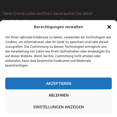
Tante-Emma-Laden eröffnen: das brauchen Sie dafür!
Den Weihnachtsbaum schmücken: Tipps
Berechtigungen verwalten
Um Ihnen optimale Erlebnisse zu bieten, verwenden wir Technologien wie
Cookies, um Informationen über Ihr Gerät zu speichern und/oder darauf
zuzugreifen. Die Zustimmung zu diesen Technologien ermöglicht uns
die Verarbeitung von Daten wie Ihrem Surfverhalten oder eindeutigen IDs
auf dieser Website. Wenn Sie Ihre Zustimmung nicht erteilen oder
widerrufen, kann dies bestimmte Funktionen und Merkmale
beeinträchtigen.
AKZEPTIEREN
ABLEHNEN
@2023 - www.Germanboss.de. All Right Reserved.
EINSTELLUNGEN ANZEIGEN
Home
Cookie policy (EU)
Our authors
Partners
Website index