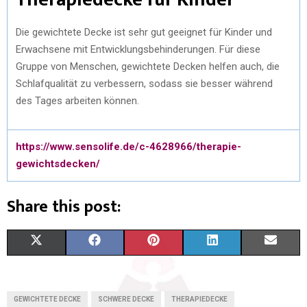
Die gewichtete Decke ist sehr gut geeignet für Kinder und
Erwachsene mit Entwicklungsbehinderungen. Für diese
Gruppe von Menschen, gewichtete Decken helfen auch, die
Schlafqualität zu verbessern, sodass sie besser während
des Tages arbeiten können.
https://www.sensolife.de/c-4628966/therapie-
gewichtsdecken/
Share this post:
X
F
P
L
E
(
A
I
I
M
T
C
N
N
A
GEWICHTETE DECKE
SCHWERE DECKE
THERAPIEDECKE