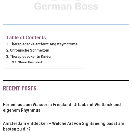
W
E
T
K
I
I
B
E
E
L
T
O
R
D
T
O
E
I
Table of Contents
Therapiedecke entfernt Angstsymptome
E
K
S
N
Chronische Schmerzen
Therapiedecke für Kinder
R
T
Share this post:
)
RECENT POSTS
Ferienhaus am Wasser in Friesland: Urlaub mit Weitblick und
eigenem Rhythmus
Amsterdam entdecken – Welche Art von Sightseeing passt am
besten zu dir?