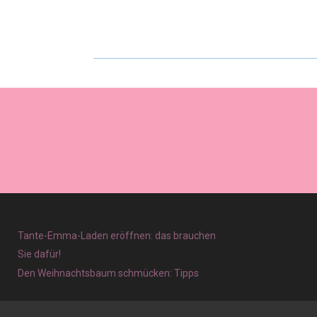
Tante-Emma-Laden eröffnen: das brauchen
Sie dafür!
Den Weihnachtsbaum schmücken: Tipps